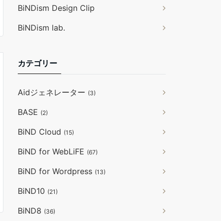
BiNDism Design Clip
BiNDism lab.
カテゴリー
Aidジェネレーター
(3)
BASE
(2)
BiND Cloud
(15)
BiND for WebLiFE
(67)
BiND for Wordpress
(13)
BiND10
(21)
BiND8
(36)