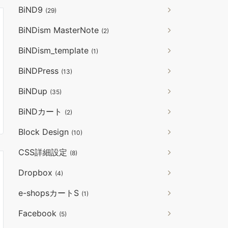
BiND9
(29)
BiNDism MasterNote
(2)
BiNDism_template
(1)
BiNDPress
(13)
BiNDup
(35)
BiNDカート
(2)
Block Design
(10)
CSS詳細設定
(8)
Dropbox
(4)
e-shopsカートS
(1)
Facebook
(5)