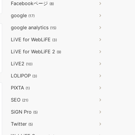
Facebookページ
(8)
google
(17)
google analytics
(15)
LiVE for WebLiFE
(3)
LiVE for WebLiFE 2
(9)
LiVE2
(10)
LOLIPOP
(3)
PIXTA
(1)
SEO
(21)
SiGN Pro
(5)
Twitter
(5)