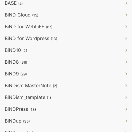
BASE
(2)
BiND Cloud
(15)
BiND for WebLiFE
(67)
BiND for Wordpress
(13)
BiND10
(21)
BiND8
(36)
BiND9
(29)
BiNDism MasterNote
(2)
BiNDism_template
(1)
BiNDPress
(13)
BiNDup
(35)