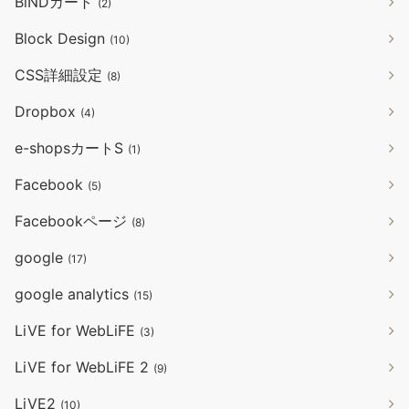
BiNDカート
(2)
Block Design
(10)
CSS詳細設定
(8)
Dropbox
(4)
e-shopsカートS
(1)
Facebook
(5)
Facebookページ
(8)
google
(17)
google analytics
(15)
LiVE for WebLiFE
(3)
LiVE for WebLiFE 2
(9)
LiVE2
(10)