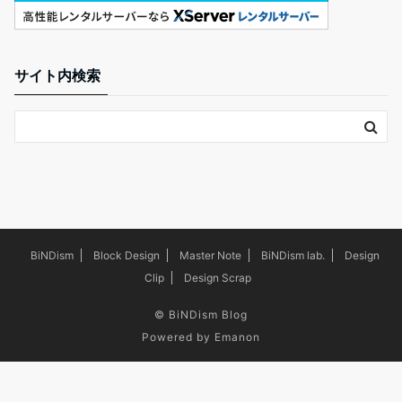
サイト内検索
BiNDism
Block Design
Master Note
BiNDism lab.
Design
Clip
Design Scrap
©
BiNDism Blog
Powered by
Emanon