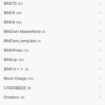
BiND10
(21)
BiND8
(36)
BiND9
(29)
BiNDism MasterNote
(2)
BiNDism_template
(1)
BiNDPress
(13)
BiNDup
(35)
BiNDカート
(2)
Block Design
(10)
CSS詳細設定
(8)
Dropbox
(4)