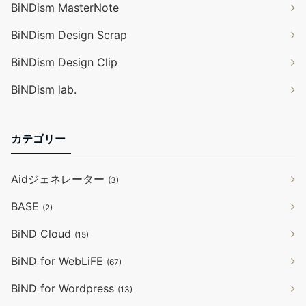
BiNDism MasterNote
BiNDism Design Scrap
BiNDism Design Clip
BiNDism lab.
カテゴリー
Aidジェネレーター
(3)
BASE
(2)
BiND Cloud
(15)
BiND for WebLiFE
(67)
BiND for Wordpress
(13)