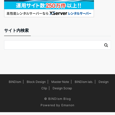
サイト内検索
BiNDism
Block Design
Master Note
BiNDism lab.
Design
Clip
Design Scrap
©
BiNDism Blog
Powered by
Emanon