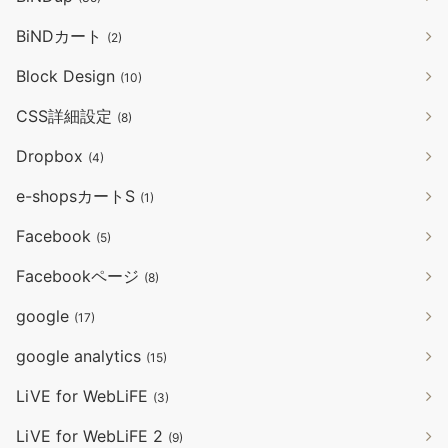
BiNDカート
(2)
Block Design
(10)
CSS詳細設定
(8)
Dropbox
(4)
e-shopsカートS
(1)
Facebook
(5)
Facebookページ
(8)
google
(17)
google analytics
(15)
LiVE for WebLiFE
(3)
LiVE for WebLiFE 2
(9)