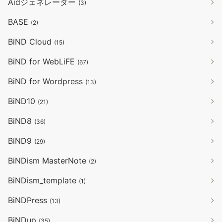
Aidジェネレーター
(3)
BASE
(2)
BiND Cloud
(15)
BiND for WebLiFE
(67)
BiND for Wordpress
(13)
BiND10
(21)
BiND8
(36)
BiND9
(29)
BiNDism MasterNote
(2)
BiNDism_template
(1)
BiNDPress
(13)
BiNDup
(35)