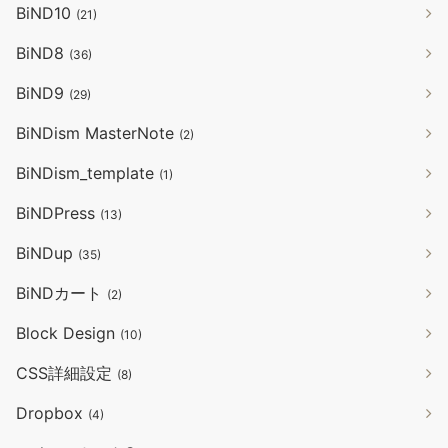
BiND10
(21)
BiND8
(36)
BiND9
(29)
BiNDism MasterNote
(2)
BiNDism_template
(1)
BiNDPress
(13)
BiNDup
(35)
BiNDカート
(2)
Block Design
(10)
CSS詳細設定
(8)
Dropbox
(4)