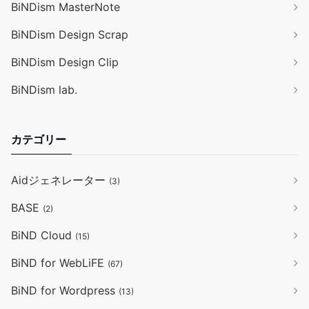
BiNDism MasterNote
BiNDism Design Scrap
BiNDism Design Clip
BiNDism lab.
カテゴリー
Aidジェネレーター
(3)
BASE
(2)
BiND Cloud
(15)
BiND for WebLiFE
(67)
BiND for Wordpress
(13)