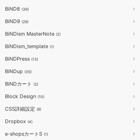
BiND8
(36)
BiND9
(29)
BiNDism MasterNote
(2)
BiNDism_template
(1)
BiNDPress
(13)
BiNDup
(35)
BiNDカート
(2)
Block Design
(10)
CSS詳細設定
(8)
Dropbox
(4)
e-shopsカートS
(1)