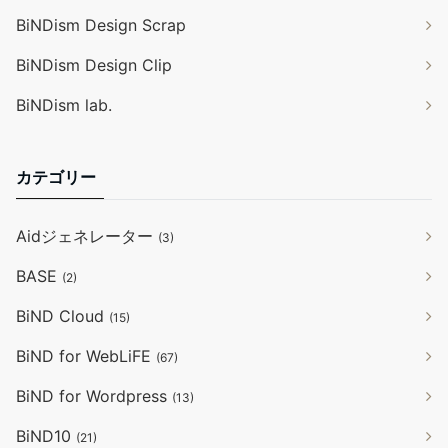
BiNDism Design Scrap
BiNDism Design Clip
BiNDism lab.
カテゴリー
Aidジェネレーター
(3)
BASE
(2)
BiND Cloud
(15)
BiND for WebLiFE
(67)
BiND for Wordpress
(13)
BiND10
(21)